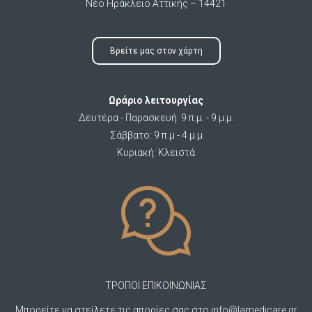
Νέο Ηράκλειο Αττικής – 14421
Βρείτε μας στον χάρτη
Ωράριο λειτουργίας
Δευτέρα - Παρασκευή: 9 π.μ. - 9 μ.μ.
Σάββατο: 9 π.μ - 4 μ.μ
Κυριακή: Κλειστά
ΤΡΟΠΟΙ ΕΠΙΚΟΙΝΩΝΙΑΣ
Μπορείτε να στείλετε τις απορίες σας στο
info@lamedicare.gr