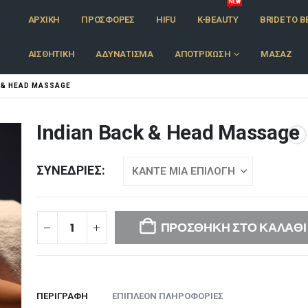
NEW
ΑΡΧΙΚΉ
ΠΡΟΣΦΟΡΈΣ
HIFU
K-BEAUTY
BRIDE TO B
ΑΙΣΘΗΤΙΚΉ
ΑΔΥΝΆΤΙΣΜΑ
ΑΠΟΤΡΊΧΩΣΗ
ΜΑΣΆΖ
K & HEAD MASSAGE
Indian Back & Head Massage
ΣΥΝΕΔΡΊΕΣ
ΠΡΟΣΘΉΚΗ ΣΤΟ ΚΑΛΆΘΙ
ΠΕΡΙΓΡΑΦΉ
ΕΠΙΠΛΈΟΝ ΠΛΗΡΟΦΟΡΊΕΣ