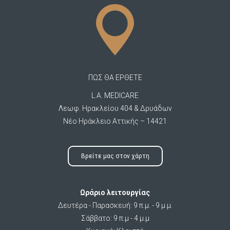
ΠΩΣ ΘΑ ΕΡΘΕΤΕ
L.A. MEDICARE
Λεωφ. Ηρακλείου 404 & Δρυάδων
Νέο Ηράκλειο Αττικής – 14421
Βρείτε μας στον χάρτη
Ωράριο λειτουργίας
Δευτέρα - Παρασκευή: 9 π.μ. - 9 μ.μ.
Σάββατο: 9 π.μ - 4 μ.μ