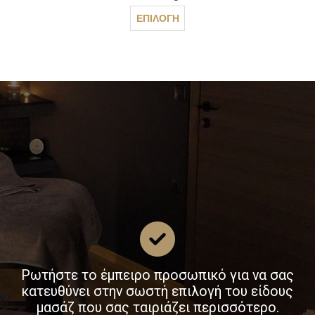
Αυτό
ΕΠΙΛΟΓΉ
το
προϊόν
έχει
πολλαπλές
παραλλαγές.
Οι
επιλογές
μπορούν
να
επιλεγούν
στη
σελίδα
του
προϊόντος
Ρωτήστε το έμπειρο προσωπικό για να σας
κατευθύνει στην σωστή επιλογή του είδους
μασάζ που σας ταιριάζει περισσότερο.