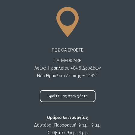
ΠΩΣ ΘΑ ΕΡΘΕΤΕ
L.A. MEDICARE
Λεωφ. Ηρακλείου 404 & Δρυάδων
Νέο Ηράκλειο Αττικής – 14421
Βρείτε μας στον χάρτη
Ωράριο λειτουργίας
Δευτέρα - Παρασκευή: 9 π.μ. - 9 μ.μ.
Σάββατο: 9 π.μ - 4 μ.μ