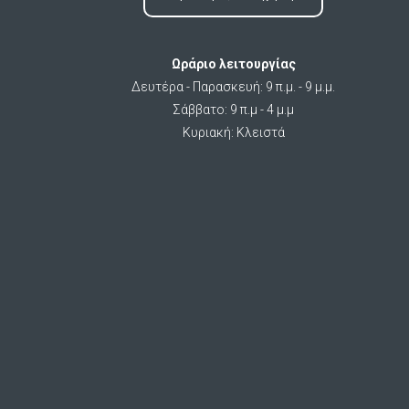
Ωράριο λειτουργίας
Δευτέρα - Παρασκευή: 9 π.μ. - 9 μ.μ.
Σάββατο: 9 π.μ - 4 μ.μ
Κυριακή: Κλειστά