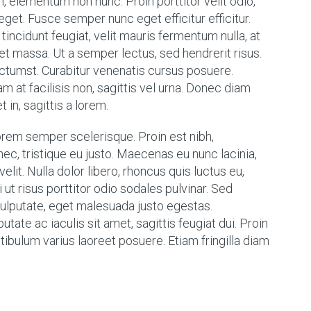
 elementum non nunc. Proin porttitor velit odio,
get. Fusce semper nunc eget efficitur efficitur.
incidunt feugiat, velit mauris fermentum nulla, at
et massa. Ut a semper lectus, sed hendrerit risus.
ictumst. Curabitur venenatis cursus posuere.
am at facilisis non, sagittis vel urna. Donec diam
t in, sagittis a lorem.
orem semper scelerisque. Proin est nibh,
ec, tristique eu justo. Maecenas eu nunc lacinia,
velit. Nulla dolor libero, rhoncus quis luctus eu,
ut risus porttitor odio sodales pulvinar. Sed
vulputate, eget malesuada justo egestas.
tate ac iaculis sit amet, sagittis feugiat dui. Proin
tibulum varius laoreet posuere. Etiam fringilla diam