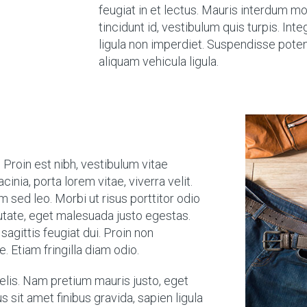
feugiat in et lectus. Mauris interdum m
tincidunt id, vestibulum quis turpis. Int
ligula non imperdiet. Suspendisse pote
aliquam vehicula ligula.
Proin est nibh, vestibulum vitae
inia, porta lorem vitae, viverra velit.
m sed leo. Morbi ut risus porttitor odio
putate, eget malesuada justo egestas.
sagittis feugiat dui. Proin non
. Etiam fringilla diam odio.
felis. Nam pretium mauris justo, eget
 sit amet finibus gravida, sapien ligula