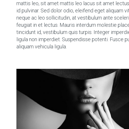
mattis leo, sit amet mattis leo lacus sit amet lectus. 
id pulvinar. Sed dolor odio, eleifend eget aliquam vit
neque ac leo sollicitudin, at vestibulum ante scele
feugiat in et lectus. Mauris interdum molestie pla
tincidunt id, vestibulum quis turpis. Integer imperd
ligula non imperdiet. Suspendisse potenti. Fusce 
aliquam vehicula ligula.