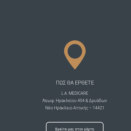
ΠΩΣ ΘΑ ΕΡΘΕΤΕ
L.A. MEDICARE
Λεωφ. Ηρακλείου 404 & Δρυάδων
Νέο Ηράκλειο Αττικής – 14421
Βρείτε μας στον χάρτη