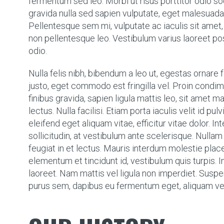
fermentum sed leo. Morbi ut risus porttitor odio so
gravida nulla sed sapien vulputate, eget malesuada
Pellentesque sem mi, vulputate ac iaculis sit amet, 
non pellentesque leo. Vestibulum varius laoreet pos
odio.
Nulla felis nibh, bibendum a leo ut, egestas ornare
justo, eget commodo est fringilla vel. Proin condi
finibus gravida, sapien ligula mattis leo, sit amet ma
lectus. Nulla facilisi. Etiam porta iaculis velit id pul
eleifend eget aliquam vitae, efficitur vitae dolor. I
sollicitudin, at vestibulum ante scelerisque. Nulla
feugiat in et lectus. Mauris interdum molestie plac
elementum et tincidunt id, vestibulum quis turpis. 
laoreet. Nam mattis vel ligula non imperdiet. Susp
purus sem, dapibus eu fermentum eget, aliquam vehi