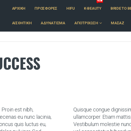
NEW
ΑΡΧΙΚΉ
ΠΡΟΣΦΟΡΈΣ
HIFU
K-BEAUTY
BRIDE TO B
ΑΙΣΘΗΤΙΚΉ
ΑΔΥΝΆΤΙΣΜΑ
ΑΠΟΤΡΊΧΩΣΗ
ΜΑΣΆΖ
UCCESS
Proin est nibh,
Quisque congue dignissim 
aecenas eu nunc lacinia,
ullamcorper. Etiam mattis
rhoncus quis luctus eu,
Vestibulum molestie nunc 