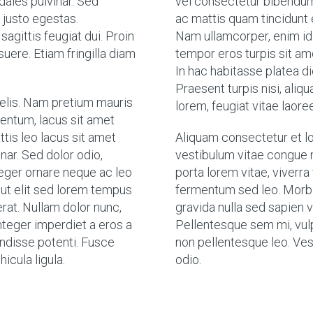
dales pulvinar. Sed
vel consectetur bibendum,
 justo egestas.
ac mattis quam tincidunt e
sagittis feugiat dui. Proin
Nam ullamcorper, enim id t
uere. Etiam fringilla diam
tempor eros turpis sit am
In hac habitasse platea d
Praesent turpis nisi, aliqu
 felis. Nam pretium mauris
lorem, feugiat vitae laoree
mentum, lacus sit amet
ttis leo lacus sit amet
Aliquam consectetur et l
vinar. Sed dolor odio,
vestibulum vitae congue n
nteger ornare neque ac leo
porta lorem vitae, viverra 
m ut elit sed lorem tempus
fermentum sed leo. Morbi 
erat. Nullam dolor nunc,
gravida nulla sed sapien 
Integer imperdiet a eros a
Pellentesque sem mi, vulpu
endisse potenti. Fusce
non pellentesque leo. Ves
cula ligula.
odio.